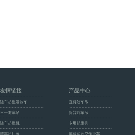
友情链接
产品中心
随车起重运输车
直臂随车吊
三一随车吊
折臂随车吊
随车起重机
专用起重机
随车吊厂家
车载式高空作业车