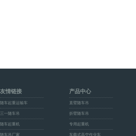
友情链接
产品中心
随车起重运输车
直臂随车吊
三一随车吊
折臂随车吊
随车起重机
专用起重机
随车吊厂家
车载式高空作业车