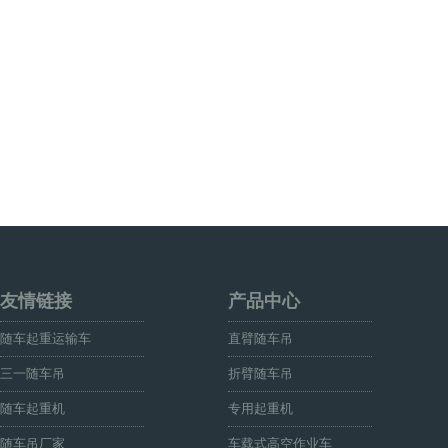
友情链接
产品中心
随车起重运输车
直臂随车吊
三一随车吊
折臂随车吊
随车起重机
专用起重机
随车吊厂家
车载式高空作业车