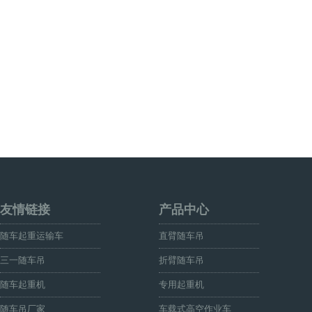
友情链接
产品中心
随车起重运输车
直臂随车吊
三一随车吊
折臂随车吊
随车起重机
专用起重机
随车吊厂家
车载式高空作业车