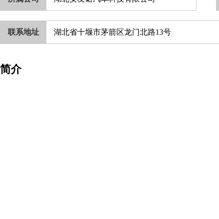
联系地址
湖北省十堰市茅箭区龙门北路13号
简介