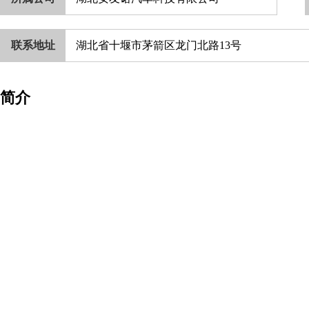
联系地址
湖北省十堰市茅箭区龙门北路13号
简介