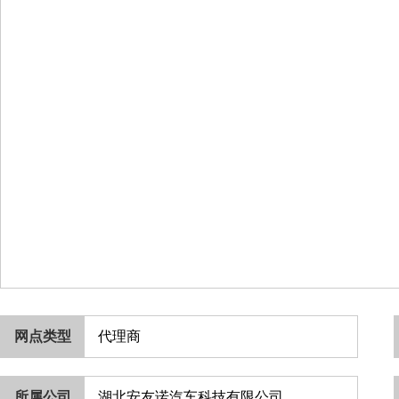
网点类型
代理商
所属公司
湖北安友诺汽车科技有限公司