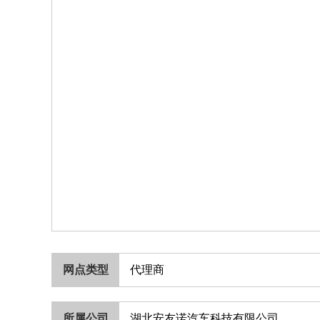
网点类型
代理商
所属公司
湖北安友诺汽车科技有限公司