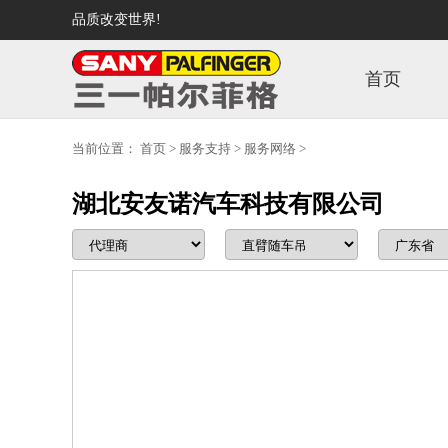
品质改变世界!
首页
当前位置：
首页
>
服务支持
>
服务网络
>
湖北安友诺汽车科技有限公司