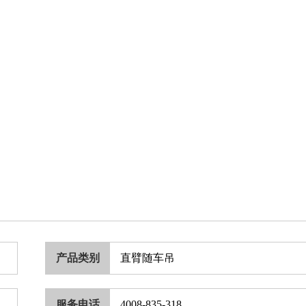
产品类别
直臂随车吊
服务电话
4008-835-318