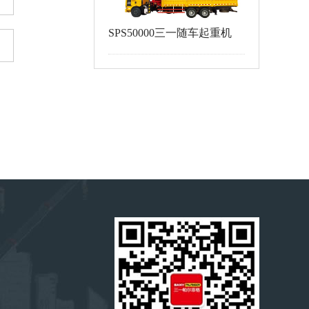
SPS50000三一随车起重机