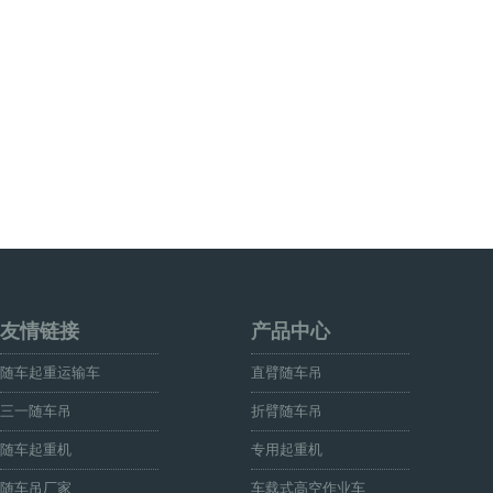
友情链接
产品中心
随车起重运输车
直臂随车吊
三一随车吊
折臂随车吊
随车起重机
专用起重机
随车吊厂家
车载式高空作业车