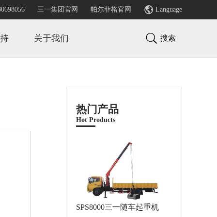

698056
三一集团官网
帕尔菲格官网
Language

持
关于我们
搜索
热门产品
Hot Products
SPS8000三一随车起重机