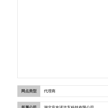
网点类型
代理商
所属公司
湖北安友诺汽车科技有限公司