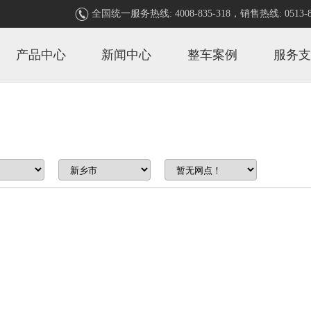

全国统一服务热线: 4008-835-318，销售热线: 0513-80
产品中心
新闻中心
整车案例
服务支