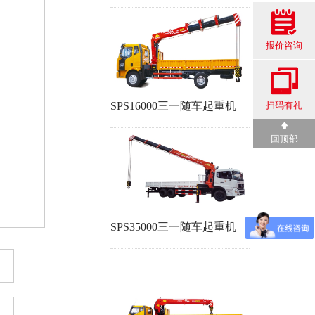
报价咨询
扫码有礼
SPS16000三一随车起重机
回顶部
SPS35000三一随车起重机