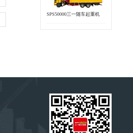
SPS50000三一随车起重机