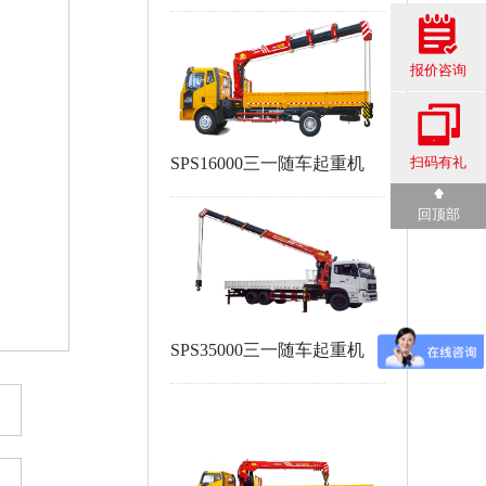
报价咨询
扫码有礼
SPS16000三一随车起重机
回顶部
SPS35000三一随车起重机