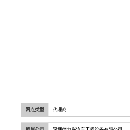
网点类型
代理商
所属公司
深圳德力兴汽车工程设备有限公司