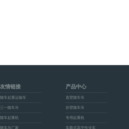
友情链接
产品中心
随车起重运输车
直臂随车吊
三一随车吊
折臂随车吊
随车起重机
专用起重机
随车吊厂家
车载式高空作业车