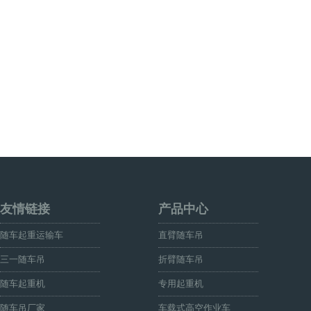
友情链接
产品中心
随车起重运输车
直臂随车吊
三一随车吊
折臂随车吊
随车起重机
专用起重机
随车吊厂家
车载式高空作业车