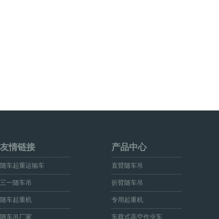
友情链接
产品中心
随车起重运输车
直臂随车吊
三一随车吊
折臂随车吊
随车起重机
专用起重机
随车吊厂家
车载式高空作业车